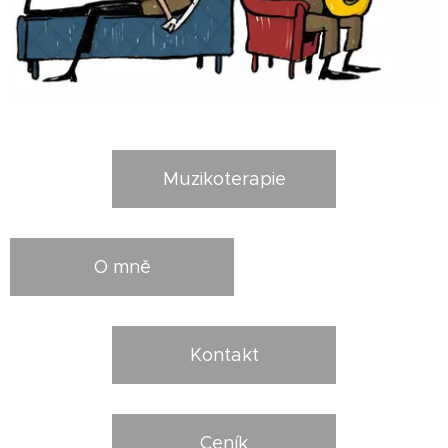
Muzikoterapie
O mně
Kontakt
Ceník